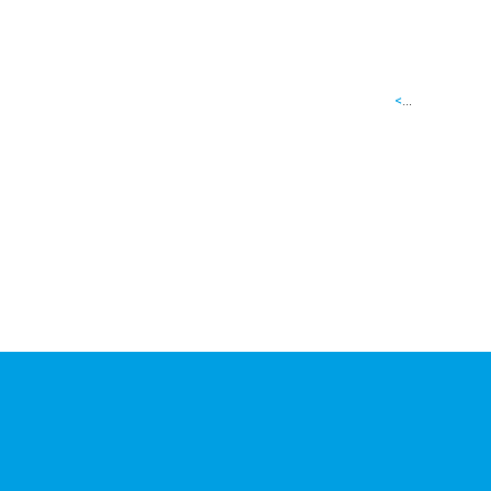
<
...