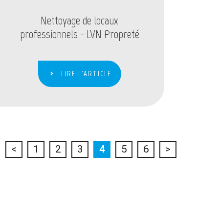
Nettoyage de locaux
professionnels - LVN Propreté
LIRE L'ARTICLE
<
1
2
3
4
5
6
>